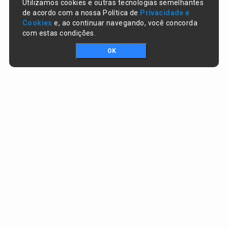
Utilizamos cookies e outras tecnologias semelhantes
de acordo com a nossa Política de
Privacidade e
Cookies
e, ao continuar navegando, você concorda
com estas condições.
OK
Portal da transparência © Copyright. Todos os direitos reservados
Prefeitura de Altos / PI