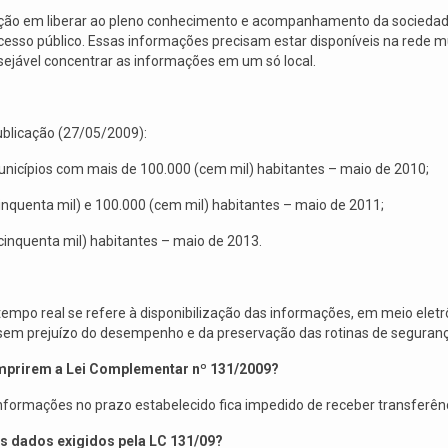
ação em liberar ao pleno conhecimento e acompanhamento da sociedad
acesso público. Essas informações precisam estar disponíveis na rede
sejável concentrar as informações em um só local.
publicação (27/05/2009):
s Municípios com mais de 100.000 (cem mil) habitantes – maio de 2010;
cinquenta mil) e 100.000 (cem mil) habitantes – maio de 2011;
(cinquenta mil) habitantes – maio de 2013.
mpo real se refere à disponibilização das informações, em meio eletrôni
, sem prejuízo do desempenho e da preservação das rotinas de seguran
umprirem a Lei Complementar nº 131/2009?
informações no prazo estabelecido fica impedido de receber transferênc
os dados exigidos pela LC 131/09?