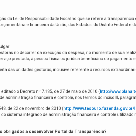
ão da Lei de Responsabilidade Fiscal no que se refere à transparência d
amentária e financeira da União, dos Estados, do Distrito Federal e d
ulgar:
gestoras no decorrer da execução da despesa, no momento de sua reali
ço prestado, à pessoa física ou jurídica beneficiária do pagamento e, 
ita das unidades gestoras, inclusive referente a recursos extraordinári
editado o Decreto nº 7.185, de 27 de maio de 2010 (
http://www.plana
administração financeira e controle, nos termos do inciso III, parágraf
548, de 22 de novembro de 2010 (
http://www.tesouro.fazenda.gov.br
do sistema integrado de administração financeira e controle utilizado 
o obrigados a desenvolver Portal da Transparência?