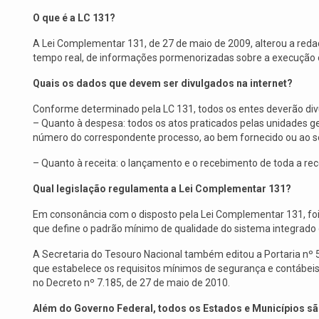
O que é a LC 131?
A Lei Complementar 131, de 27 de maio de 2009, alterou a redaç
tempo real, de informações pormenorizadas sobre a execução orç
Quais os dados que devem ser divulgados na internet?
Conforme determinado pela LC 131, todos os entes deverão div
– Quanto à despesa: todos os atos praticados pelas unidades 
número do correspondente processo, ao bem fornecido ou ao servi
– Quanto à receita: o lançamento e o recebimento de toda a rece
Qual legislação regulamenta a Lei Complementar 131?
Em consonância com o disposto pela Lei Complementar 131, foi 
que define o padrão mínimo de qualidade do sistema integrado de 
A Secretaria do Tesouro Nacional também editou a Portaria nº 
que estabelece os requisitos mínimos de segurança e contábeis 
no Decreto nº 7.185, de 27 de maio de 2010.
Além do Governo Federal, todos os Estados e Municípios sã