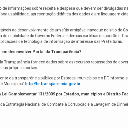
 de informações sobre receita e despesa que devem ser divulgadas na 
e boa usabilidade, apresentação didática dos dados e em linguagem cid
ejáveis ao desenvolvimento de um sítio amigável navegue no sítio de G
lha de usabilidade do Governo Federal e demais cartilhas de padrão e-Go
aplicações de tecnologia de informação de interesse das Prefeituras.
s em desenvolver Portal da Transparência?
 da Transparência fornece dados sobre os recursos repassados do gover
eus próprios portais.
nto da transparência pública por Estados, municípios e o DF. Informe-s
 e Municípios”
http://br.transparencia.gov.br
.
Lei Complementar 131/2009 por Estados, municípios e Distrito Fe
 da Estratégia Nacional de Combate à Corrupção e a Lavagem de Dinhei