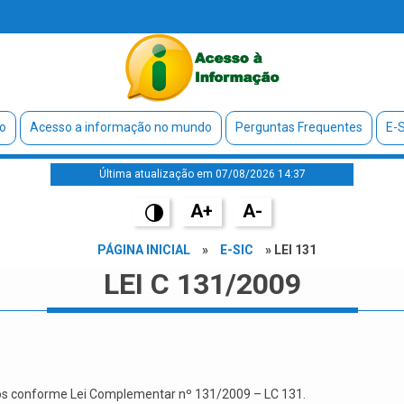
o
Acesso a informação no mundo
Perguntas Frequentes
E-S
Última atualização em 07/08/2026 14:37
A+
A-
PÁGINA INICIAL
»
E-SIC
» LEI 131
LEI C 131/2009
pios conforme Lei Complementar nº 131/2009 – LC 131.