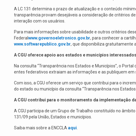
A LC 131 determina o prazo de atualização e o conteúdo mínimo
transparência provam desejáveis a consideração de critérios d
interação com os usuários.
Para mais informações sobre usabilidade e outros critérios des
Federal
www.governoeletronico.gov.br
, para conhecer a carti
www.softwarepublico.gov.br
, que disponibiliza gratuitamente 
A CGU oferece apoio aos estados e municípios interessado
Na consulta “Transparência nos Estados e Municípios”, o Portal
entes federativos extraiam as informações e as publiquem em s
Com isso, a CGU oferece um serviço que contribui para o increme
do estado ou município da consulta “Transparência nos Estados
A CGU contribui para o monitoramento da implementação da 
A CGU participa de um Grupo de Trabalho constituído no âmbito
131/09 pela União, Estados e municípios.
Saiba mais sobre a ENCCLA
aqui
.