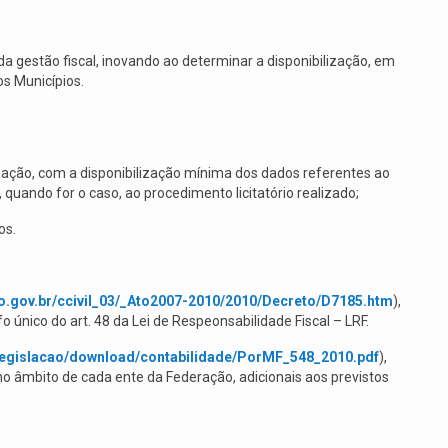
a gestão fiscal, inovando ao determinar a disponibilização, em
os Municípios.
zação, com a disponibilização mínima dos dados referentes ao
quando for o caso, ao procedimento licitatório realizado;
os.
lto.gov.br/ccivil_03/_Ato2007-2010/2010/Decreto/D7185.htm
),
o único do art. 48 da Lei de Respeonsabilidade Fiscal – LRF.
/legislacao/download/contabilidade/PorMF_548_2010.pdf
),
no âmbito de cada ente da Federação, adicionais aos previstos