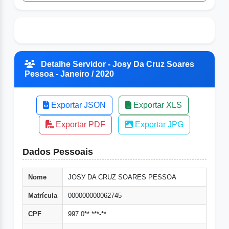
Detalhe Servidor - Josу Da Cruz Soares
Pessoa - Janeiro / 2020
Exportar JSON
Exportar XLS
Exportar PDF
Exportar JPG
Dados Pessoais
Nome
JOSУ DA CRUZ SOARES PESSOA
Matrícula
000000000062745
CPF
997.0**.***-**