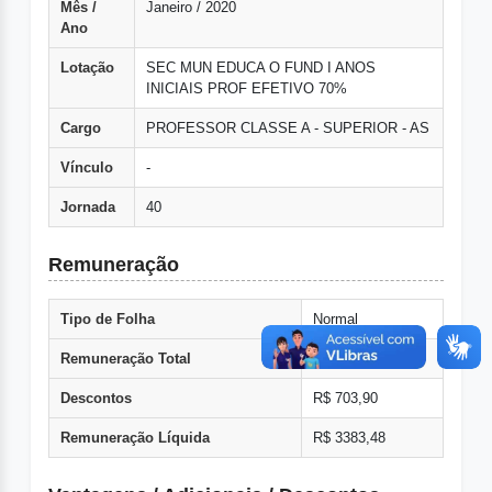
Mês /
Janeiro / 2020
Ano
Lotação
SEC MUN EDUCA O FUND I ANOS
INICIAIS PROF EFETIVO 70%
Cargo
PROFESSOR CLASSE A - SUPERIOR - AS
Vínculo
-
Jornada
40
Remuneração
Tipo de Folha
Normal
Remuneração Total
R$ 4087,38
Descontos
R$ 703,90
Remuneração Líquida
R$ 3383,48