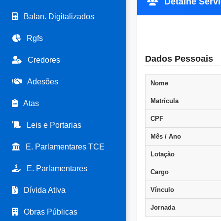
Detalhe Servi
Balan. Digitalizados
Rgfs
Dados Pessoais
Credores
Adesões
Nome
Matrícula
Atas
CPF
Leis e Portarias
Mês / Ano
E. Parlamentares TCE
Lotação
E. Parlamentares
Cargo
Dívida Ativa
Vínculo
Jornada
Obras Públicas