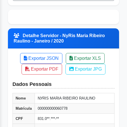
Detalhe Servidor - NуRis Maria Ribeiro
Raulino - Janeiro / 2020
Exportar JSON
Exportar XLS
Exportar PDF
Exportar JPG
Dados Pessoais
Nome
NУRIS MARIA RIBEIRO RAULINO
Matrícula
000000000060778
CPF
831.0**.***-**