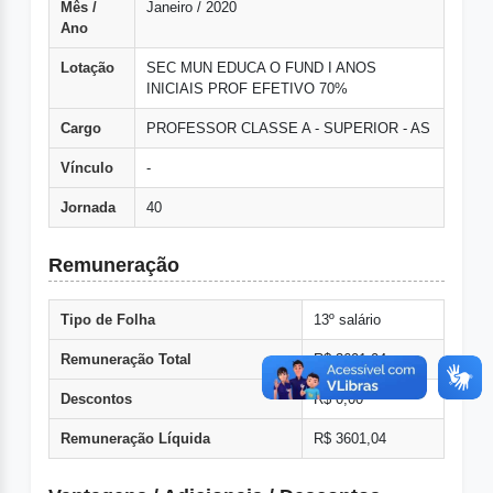
Mês /
Janeiro / 2020
Ano
Lotação
SEC MUN EDUCA O FUND I ANOS
INICIAIS PROF EFETIVO 70%
Cargo
PROFESSOR CLASSE A - SUPERIOR - AS
Vínculo
-
Jornada
40
Remuneração
Tipo de Folha
13º salário
Remuneração Total
R$ 3601,04
Descontos
R$ 0,00
Remuneração Líquida
R$ 3601,04