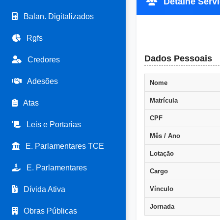
Detalhe Servi
Balan. Digitalizados
Rgfs
Dados Pessoais
Credores
Adesões
Nome
Matrícula
Atas
CPF
Leis e Portarias
Mês / Ano
E. Parlamentares TCE
Lotação
E. Parlamentares
Cargo
Dívida Ativa
Vínculo
Jornada
Obras Públicas