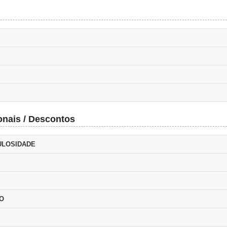
onais / Descontos
ULOSIDADE
AO