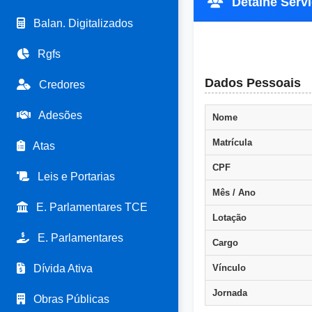
Detalhe Servi
Balan. Digitalizados
Rgfs
Dados Pessoais
Credores
Adesões
Nome
Matrícula
Atas
CPF
Leis e Portarias
Mês / Ano
E. Parlamentares TCE
Lotação
E. Parlamentares
Cargo
Dívida Ativa
Vínculo
Jornada
Obras Públicas